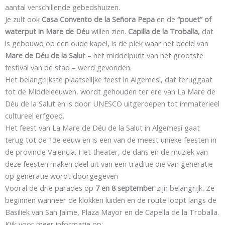
aantal verschillende gebedshuizen.
Je zult ook
Casa Convento de la Señora Pepa
en de
“pouet” of
waterput in Mare de Déu
willen zien.
Capilla de la Troballa,
dat
is gebouwd op een oude kapel, is de plek waar het beeld van
Mare de Déu de la Salu
t – het middelpunt van het grootste
festival van de stad – werd gevonden.
Het belangrijkste plaatselijke feest in Algemesí, dat teruggaat
tot de Middeleeuwen, wordt gehouden ter ere van La Mare de
Déu de la Salut en is door UNESCO uitgeroepen tot immaterieel
cultureel erfgoed.
Het feest van La Mare de Déu de la Salut in Algemesí gaat
terug tot de 13e eeuw en is een van de meest unieke feesten in
de provincie Valencia. Het theater, de dans en de muziek van
deze feesten maken deel uit van een traditie die van generatie
op generatie wordt doorgegeven
Vooral de drie parades op
7 en 8 september
zijn belangrijk. Ze
beginnen wanneer de klokken luiden en de route loopt langs de
Basiliek van San Jaime, Plaza Mayor en de Capella de la Troballa.
Kijk voor meer informatie op: