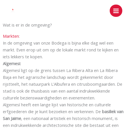
Ga
naar
de
inhoud
Wat is er in de omgeving?
Markten
:
In de omgeving van onze Bodega is bijna elke dag wel een
markt. Even erop uit om op de lokale markt rond te kijken en
iets lekkers te kopen.
Algemesi:
Algemesí ligt op de grens tussen La Ribera Alta en La Ribera
Baja en het agrarische landschap wordt gekenmerkt door
rijstteelt, het natuurpark L’Albufera en citrusboomgaarden. De
stad is ook de thuisbasis van een aantal indrukwekkende
culturele bezienswaardigheden en evenementen.
Algemesí heeft een lange lijst van historische en culturele
erfgoederen die je kunt bezoeken en verkennen. De
basiliek van
San Jaime
, een nationaal artistiek en historisch monument, is
een indrukwekkende architectonische site die bestaat uit een