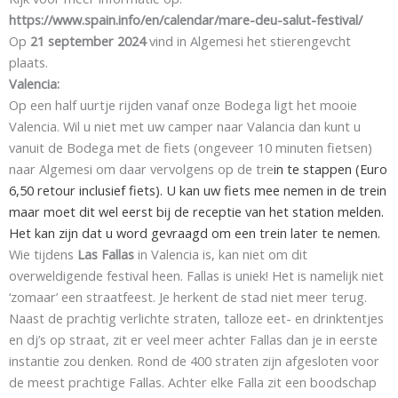
https://www.spain.info/en/calendar/mare-deu-salut-festival/
Op
21 september 2024
vind in Algemesi het stierengevcht
plaats.
Valencia:
Op een half uurtje rijden vanaf onze Bodega ligt het mooie
Valencia. Wil u niet met uw camper naar Valancia dan kunt u
vanuit de Bodega met de fiets (ongeveer 10 minuten fietsen)
naar Algemesi om daar vervolgens op de tre
in te stappen (Euro
6,50 retour inclusief fiets). U kan uw fiets mee nemen in de trein
maar moet dit wel eerst bij de receptie van het station melden.
Het kan zijn dat u word gevraagd om een trein later te nemen.
Wie tijdens
Las Fallas
in Valencia is, kan niet om dit
overweldigende festival heen. Fallas is uniek! Het is namelijk niet
‘zomaar’ een straatfeest. Je herkent de stad niet meer terug.
Naast de prachtig verlichte straten, talloze eet- en drinktentjes
en dj’s op straat, zit er veel meer achter Fallas dan je in eerste
instantie zou denken. Rond de 400 straten zijn afgesloten voor
de meest prachtige Fallas. Achter elke Falla zit een boodschap