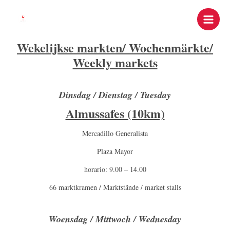
Ga
naar
de
inhoud
Wekelijkse markten/ Wochenmärkte/
Weekly markets
Dinsdag / Dienstag / Tuesday
Almussafes (10km)
Mercadillo Generalista
Plaza Mayor
horario: 9.00 – 14.00
66 marktkramen / Marktstände / market stalls
Woensdag / Mittwoch / Wednesday